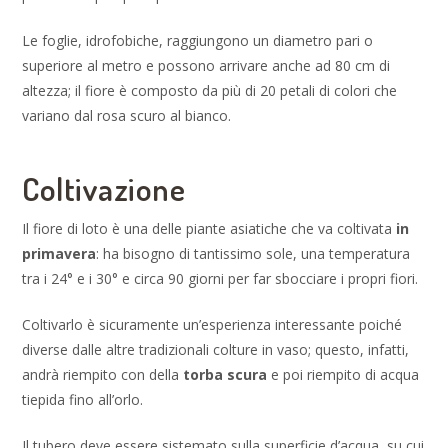
Le foglie, idrofobiche, raggiungono un diametro pari o
superiore al metro e possono arrivare anche ad 80 cm di
altezza; il fiore è composto da più di 20 petali di colori che
variano dal rosa scuro al bianco.
Coltivazione
Il fiore di loto è una delle piante asiatiche che va coltivata
in
primavera
: ha bisogno di tantissimo sole, una temperatura
tra i 24° e i 30° e circa 90 giorni per far sbocciare i propri fiori.
Coltivarlo è sicuramente un’esperienza interessante poiché
diverse dalle altre tradizionali colture in vaso; questo, infatti,
andrà riempito con della
torba scura
e poi riempito di acqua
tiepida fino all’orlo.
Il tubero deve essere sistemato sulla superficie d’acqua, su cui