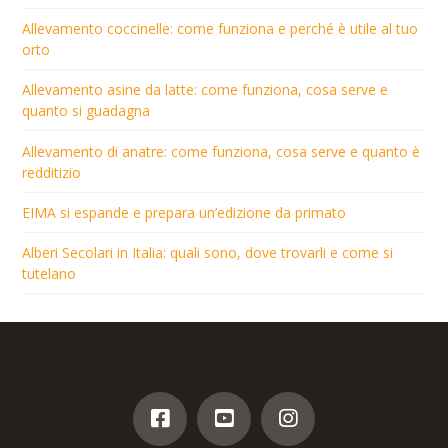
Allevamento coccinelle: come funziona e perché è utile al tuo
orto
Allevamento asine da latte: come funziona, cosa serve e
quanto si guadagna
Allevamento di anatre: come funziona, cosa serve e quanto è
redditizio
EIMA si espande e prepara un’edizione da primato
Alberi Secolari in Italia: quali sono, dove trovarli e come si
tutelano