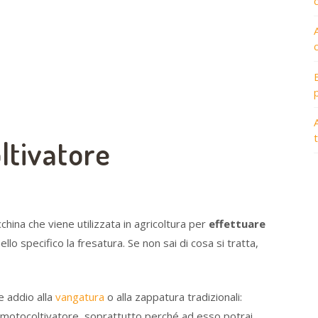
A
ltivatore
hina che viene utilizzata in agricoltura per
effettuare
nello specifico la fresatura. Se non sai di cosa si tratta,
e addio alla
vangatura
o alla zappatura tradizionali:
n motocoltivatore, soprattutto perché ad esso potrai