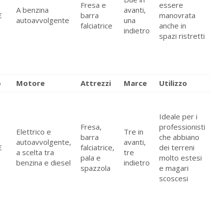
Fresa e
essere
A benzina
avanti,
€
barra
manovrata
autoavvolgente
una
falciatrice
anche in
indietro
spazi ristretti
o
Motore
Attrezzi
Marce
Utilizzo
Ideale per i
Fresa,
professionisti
Elettrico e
Tre in
barra
che abbiano
autoavvolgente,
avanti,
€
falciatrice,
dei terreni
a scelta tra
tre
pala e
molto estesi
benzina e diesel
indietro
spazzola
e magari
scoscesi