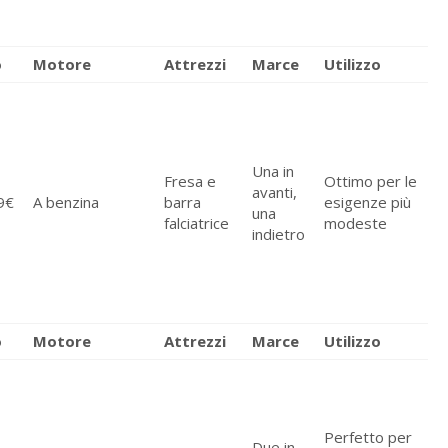
o
Motore
Attrezzi
Marce
Utilizzo
Una in
Fresa e
Ottimo per le
avanti,
9€
A benzina
barra
esigenze più
una
falciatrice
modeste
indietro
o
Motore
Attrezzi
Marce
Utilizzo
Perfetto per
Due in