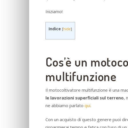
Iniziamo!
Indice
[
hide
]
Cos’è un motoco
multifunzione
Il motocoltivatore multifunzione è una macc
le lavorazioni superficiali sul terreno
, 
ne abbiamo parlato
qui
.
Con un acquisto di questo genere puoi dir
risparmierai tempo e fatica con l’uso di u