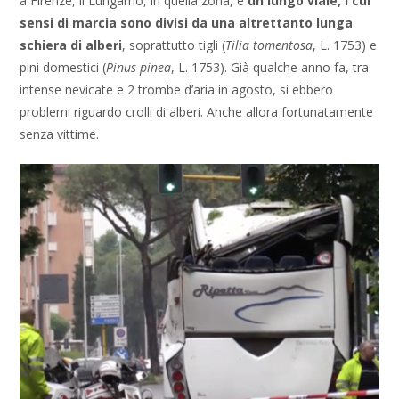
a Firenze, il Lungarno, in quella zona, è
un lungo viale, i cui
sensi di marcia sono divisi da una altrettanto lunga
schiera di alberi
, soprattutto tigli (
Tilia tomentosa
, L. 1753) e
pini domestici (
Pinus pinea
, L. 1753). Già qualche anno fa, tra
intense nevicate e 2 trombe d’aria in agosto, si ebbero
problemi riguardo crolli di alberi. Anche allora fortunatamente
senza vittime.