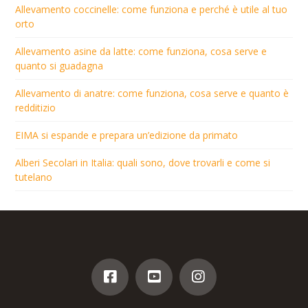
Allevamento coccinelle: come funziona e perché è utile al tuo
orto
Allevamento asine da latte: come funziona, cosa serve e
quanto si guadagna
Allevamento di anatre: come funziona, cosa serve e quanto è
redditizio
EIMA si espande e prepara un’edizione da primato
Alberi Secolari in Italia: quali sono, dove trovarli e come si
tutelano