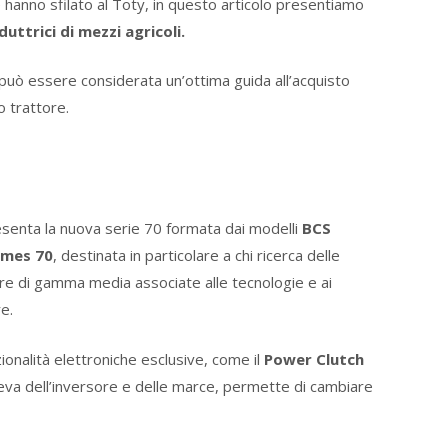
hanno sfilato al Toty, in questo articolo presentiamo
uttrici di mezzi agricoli.
può essere considerata un’ottima guida all’acquisto
o trattore.
resenta la nuova serie 70 formata dai modelli
BCS
Ermes 70
, destinata in particolare a chi ricerca delle
tore di gamma media associate alle tecnologie e ai
e.
nalità elettroniche esclusive, come il
Power Clutch
a leva dell’inversore e delle marce, permette di cambiare