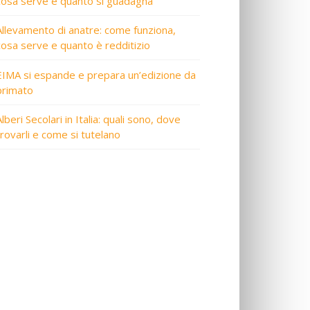
cosa serve e quanto si guadagna
Allevamento di anatre: come funziona,
cosa serve e quanto è redditizio
EIMA si espande e prepara un’edizione da
primato
lberi Secolari in Italia: quali sono, dove
trovarli e come si tutelano