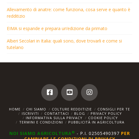
Allevamento di anatre: come funziona, cosa serve e quanto è
redditizio
EIMA si espande e prepara un’edizione da primato
Alberi Secolari in Italia: quali sono, dove trovarli e come si
tutelano
HOME
CHI SIAMO
COLTURE REDDITIZIE
CONSIGLI PER TE
ISCRIVITI
CONTATTACI
BLOG
PRIVACY POLICY
INFORMATIVA SULLA PRIVACY
COOKIE POLICY
TERMINI E CONDIZIONI
PUBBLICITÀ IN AGRICOLTURA
®
NOI SIAMO AGRICOLTURA
- P.I. 02505490397
PER
CAMBIARE LE CONDIZIONI DI PRIVACY