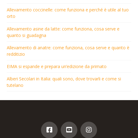
Allevamento coccinelle: come funziona e perché è utile al tuo
orto
Allevamento asine da latte: come funziona, cosa serve e
quanto si guadagna
Allevamento di anatre: come funziona, cosa serve e quanto è
redditizio
EIMA si espande e prepara un’edizione da primato
Alberi Secolari in Italia: quali sono, dove trovarli e come si
tutelano