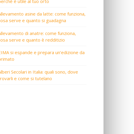
perché è utile al tuo orto
Allevamento asine da latte: come funziona,
cosa serve e quanto si guadagna
Allevamento di anatre: come funziona,
cosa serve e quanto è redditizio
EIMA si espande e prepara un’edizione da
primato
lberi Secolari in Italia: quali sono, dove
trovarli e come si tutelano