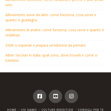
orto
Allevamento asine da latte: come funziona, cosa serve e
quanto si guadagna
Allevamento di anatre: come funziona, cosa serve e quanto è
redditizio
EIMA si espande e prepara un’edizione da primato
Alberi Secolari in Italia: quali sono, dove trovarli e come si
tutelano
HOME
CHI SIAMO
COLTURE REDDITIZIE
CONSIGLI PER TE