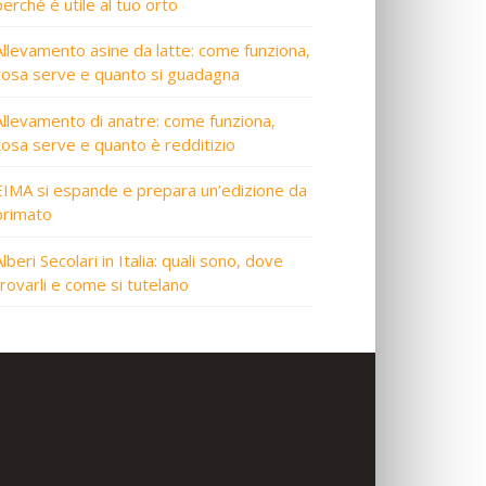
perché è utile al tuo orto
Allevamento asine da latte: come funziona,
cosa serve e quanto si guadagna
Allevamento di anatre: come funziona,
cosa serve e quanto è redditizio
EIMA si espande e prepara un’edizione da
primato
lberi Secolari in Italia: quali sono, dove
trovarli e come si tutelano