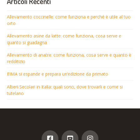
Articoli Recenti
Allevamento coccinelle: come funziona e perché è utile al tuo
orto
Allevamento asine da latte: come funziona, cosa serve e
quanto si guadagna
Allevamento di anatre: come funziona, cosa serve e quanto è
redditizio
EIMA si espande e prepara un’edizione da primato
Alberi Secolari in Italia: quali sono, dove trovarli e come si
tutelano