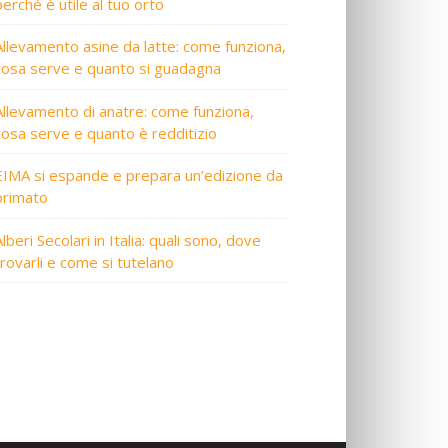
perché è utile al tuo orto
Allevamento asine da latte: come funziona,
cosa serve e quanto si guadagna
Allevamento di anatre: come funziona,
cosa serve e quanto è redditizio
EIMA si espande e prepara un’edizione da
primato
lberi Secolari in Italia: quali sono, dove
trovarli e come si tutelano