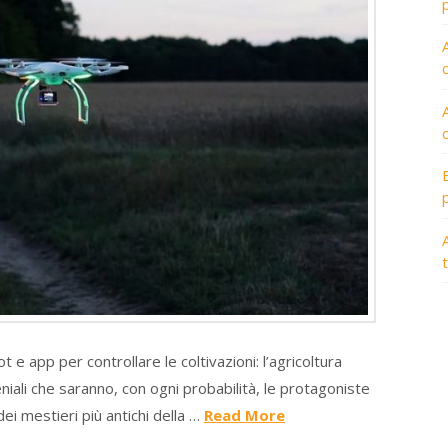
A
t e app per controllare le coltivazioni: l’agricoltura
niali che saranno, con ogni probabilità, le protagoniste
dei mestieri più antichi della …
Read More