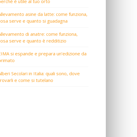
perché è utile al tuo orto
Allevamento asine da latte: come funziona,
cosa serve e quanto si guadagna
Allevamento di anatre: come funziona,
cosa serve e quanto è redditizio
EIMA si espande e prepara un’edizione da
primato
lberi Secolari in Italia: quali sono, dove
trovarli e come si tutelano