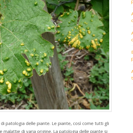
A
 patologia delle piante. Le piante, così come tutti gli
 malattie di varia origine. La patologia delle piante si