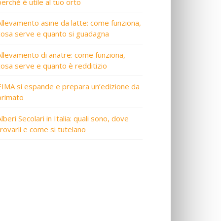
perché è utile al tuo orto
Allevamento asine da latte: come funziona,
cosa serve e quanto si guadagna
Allevamento di anatre: come funziona,
cosa serve e quanto è redditizio
EIMA si espande e prepara un’edizione da
primato
lberi Secolari in Italia: quali sono, dove
trovarli e come si tutelano