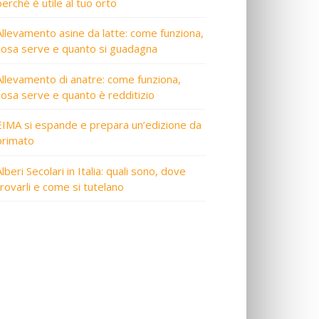
perché è utile al tuo orto
Allevamento asine da latte: come funziona,
cosa serve e quanto si guadagna
Allevamento di anatre: come funziona,
cosa serve e quanto è redditizio
EIMA si espande e prepara un’edizione da
primato
lberi Secolari in Italia: quali sono, dove
trovarli e come si tutelano