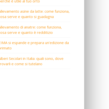
perché è utile al tuo orto
Allevamento asine da latte: come funziona,
cosa serve e quanto si guadagna
Allevamento di anatre: come funziona,
cosa serve e quanto è redditizio
EIMA si espande e prepara un’edizione da
primato
lberi Secolari in Italia: quali sono, dove
trovarli e come si tutelano