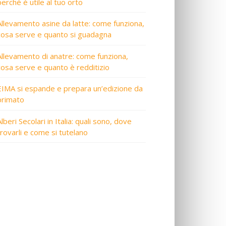
perché è utile al tuo orto
Allevamento asine da latte: come funziona,
cosa serve e quanto si guadagna
Allevamento di anatre: come funziona,
cosa serve e quanto è redditizio
EIMA si espande e prepara un’edizione da
primato
lberi Secolari in Italia: quali sono, dove
trovarli e come si tutelano