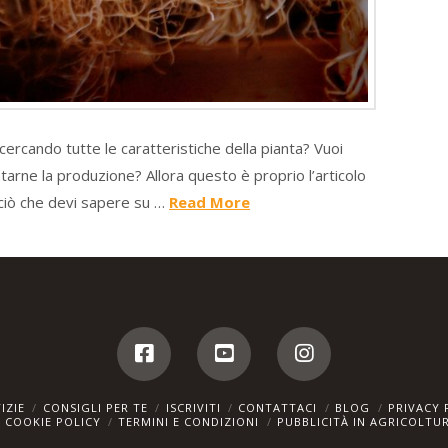
 cercando tutte le caratteristiche della pianta? Vuoi
arne la produzione? Allora questo è proprio l’articolo
 ciò che devi sapere su …
Read More
IZIE
CONSIGLI PER TE
ISCRIVITI
CONTATTACI
BLOG
PRIVACY 
COOKIE POLICY
TERMINI E CONDIZIONI
PUBBLICITÀ IN AGRICOLTU