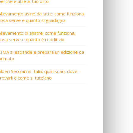
perché è utile al tuo orto
Allevamento asine da latte: come funziona,
cosa serve e quanto si guadagna
Allevamento di anatre: come funziona,
cosa serve e quanto è redditizio
EIMA si espande e prepara un’edizione da
primato
lberi Secolari in Italia: quali sono, dove
trovarli e come si tutelano