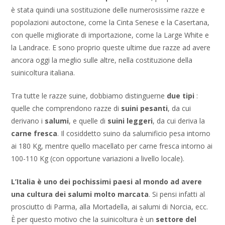
è stata quindi una sostituzione delle numerosissime razze e
popolazioni autoctone, come la Cinta Senese e la Casertana,
con quelle migliorate di importazione, come la Large White e
la Landrace. E sono proprio queste ultime due razze ad avere
ancora oggi la meglio sulle altre, nella costituzione della
suinicoltura italiana.
Tra tutte le razze suine, dobbiamo distinguerne
due tipi
:
quelle che comprendono razze di
suini pesanti
, da cui
derivano i
salumi
, e quelle di
suini leggeri
, da cui deriva la
carne fresca
. Il cosiddetto suino da salumificio pesa intorno
ai 180 Kg, mentre quello macellato per carne fresca intorno ai
100-110 Kg (con opportune variazioni a livello locale).
L’Italia è uno dei pochissimi paesi al mondo ad avere
una cultura dei salumi molto marcata
. Si pensi infatti al
prosciutto di Parma, alla Mortadella, ai salumi di Norcia, ecc.
È per questo motivo che la suinicoltura è un
settore del