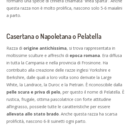
formano una specie di criniera chiamata “linea sparta”. Anche
questa razza non è molto prolifica, nascono solo 5-6 maialini
a parto.
Casertana o Napoletana o Pelatella
Razza di
origine antichissima
, si trova rappresentata in
moltissime sculture e affreschi di
epoca romana
. Era diffusa
in tutta la Campania e nella provincia di Frosinone. Ha
contribuito alla creazione delle razze inglesi Yorkshire e
Berkshire, dalle quali a loro volta sono derivate la Large
White, la Landrace, la Duroc e la Pietrain. È riconoscibile dalla
pelle scura e priva di pelo
, per questo il nome di Pelatella. È
rustica, frugale, ottima pascolatrice con forte attitudine
all’ingrasso, possiede tutte le caratteristiche per essere
allevata allo stato brado
. Anche questa razza ha scarsa
prolificità, nascono 6-8 suinetti ogni parto.