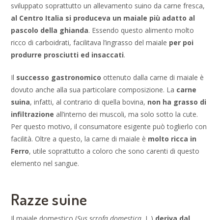
sviluppato soprattutto un allevamento suino da carne fresca,
al
Centro Italia si produceva un maiale più adatto al
pascolo della ghianda
. Essendo questo alimento molto
ricco di carboidrati, facilitava l’ingrasso del maiale
per poi
produrre prosciutti ed insaccati
.
Il
successo gastronomico
ottenuto dalla carne di maiale è
dovuto anche alla sua particolare composizione. La
carne
suina
, infatti, al contrario di quella bovina,
non ha grasso di
infiltrazione
all’interno dei muscoli, ma solo sotto la cute.
Per questo motivo, il consumatore esigente può toglierlo con
facilità. Oltre a questo, la carne di maiale è
molto ricca in
Ferro
, utile soprattutto a coloro che sono carenti di questo
elemento nel sangue.
Razze suine
Il maiale domestico (
Sus scrofa domestica
, L.)
deriva dal