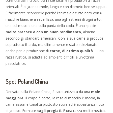
ottenuta dall’incrocio tra razze locali e riproduttori di razze
orientali. È di grande mole, lunga e con diametri ben sviluppati.
È facilmente riconoscile perché l’animale è tutto nero con 6
macchie bianche a sede fissa: una agli estremi di ogni arto,
una sul muso e una sulla punta della coda. È una specie
molto precoce e con un buon rendimento
, almeno
secondo gli standard americani. Con la sua carne si produce
soprattutto il lardo, ma ultimamente è stato selezionato
anche per la produzione di
carne, di ottima qualità
. È una
razza rustica, si adatta ad ambienti difficili, è un’ottima
pascolatrice.
Spot Poland China
Derivata dalla Poland China, è caratterizzata da una
mole
maggiore
. Il corpo è corto, la resa al macello è media, la
carne assume tonalità piuttosto scure ed è abbastanza ricca
di grasso. Fornisce
tagli pregiati
. È una razza molto rustica,