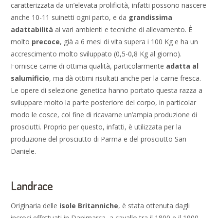
caratterizzata da un’elevata prolificità, infatti possono nascere
anche 10-11 suinetti ogni parto, e da
grandissima
adattabilità
ai vari ambienti e tecniche di allevamento. È
molto
precoce
, già a 6 mesi di vita supera i 100 Kg e ha un
accrescimento molto sviluppato (0,5-0,8 Kg al giorno).
Fornisce carne di ottima qualità, particolarmente
adatta al
salumificio
, ma dà ottimi risultati anche per la carne fresca.
Le opere di selezione genetica hanno portato questa razza a
sviluppare molto la parte posteriore del corpo, in particolar
modo le cosce, col fine di ricavarne un’ampia produzione di
prosciutti. Proprio per questo, infatti, è utilizzata per la
produzione del prosciutto di Parma e del prosciutto San
Daniele.
Landrace
Originaria delle
isole Britanniche
, è stata ottenuta dagli
incroci effettuati in Danimarca, a cavallo tra il 1800 e il 1900,