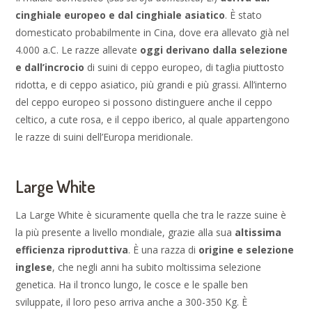
cinghiale europeo e dal cinghiale asiatico
. È stato
domesticato probabilmente in Cina, dove era allevato già nel
4.000 a.C. Le razze allevate
oggi derivano dalla selezione
e dall’incrocio
di suini di ceppo europeo, di taglia piuttosto
ridotta, e di ceppo asiatico, più grandi e più grassi. All’interno
del ceppo europeo si possono distinguere anche il ceppo
celtico, a cute rosa, e il ceppo iberico, al quale appartengono
le razze di suini dell’Europa meridionale.
Large White
La Large White è sicuramente quella che tra le razze suine è
la più presente a livello mondiale, grazie alla sua
altissima
efficienza riproduttiva
. È una razza di
origine e selezione
inglese
, che negli anni ha subito moltissima selezione
genetica. Ha il tronco lungo, le cosce e le spalle ben
sviluppate, il loro peso arriva anche a 300-350 Kg. È