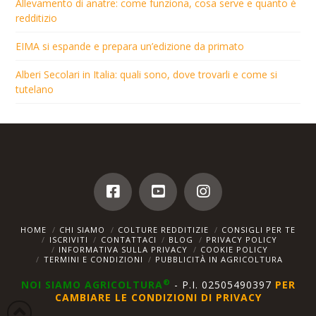
Allevamento di anatre: come funziona, cosa serve e quanto è
redditizio
EIMA si espande e prepara un’edizione da primato
Alberi Secolari in Italia: quali sono, dove trovarli e come si
tutelano
HOME
CHI SIAMO
COLTURE REDDITIZIE
CONSIGLI PER TE
ISCRIVITI
CONTATTACI
BLOG
PRIVACY POLICY
INFORMATIVA SULLA PRIVACY
COOKIE POLICY
TERMINI E CONDIZIONI
PUBBLICITÀ IN AGRICOLTURA
®
NOI SIAMO AGRICOLTURA
- P.I. 02505490397
PER
CAMBIARE LE CONDIZIONI DI PRIVACY