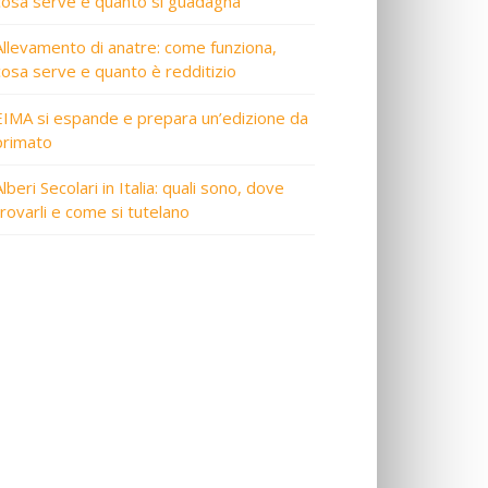
cosa serve e quanto si guadagna
Allevamento di anatre: come funziona,
cosa serve e quanto è redditizio
EIMA si espande e prepara un’edizione da
primato
lberi Secolari in Italia: quali sono, dove
trovarli e come si tutelano