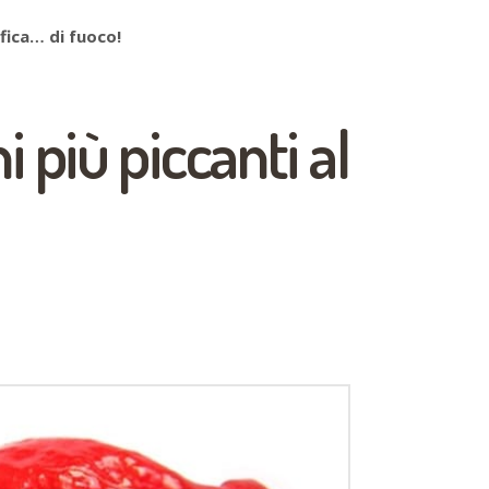
fica… di fuoco!
i più piccanti al