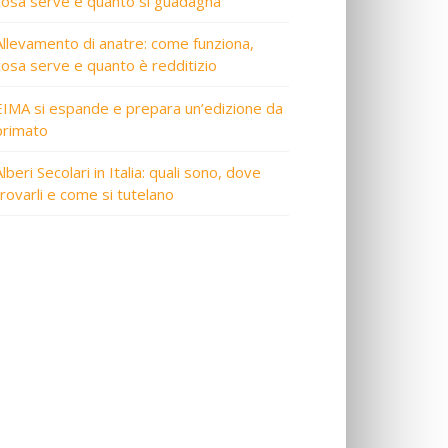
cosa serve e quanto si guadagna
Allevamento di anatre: come funziona,
cosa serve e quanto è redditizio
EIMA si espande e prepara un’edizione da
primato
lberi Secolari in Italia: quali sono, dove
trovarli e come si tutelano