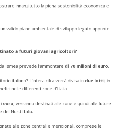
strare innanzitutto la piena sostenibilità economica e
un valido piano ambientale di sviluppo legato appunto
inato a futuri giovani agricoltori?
a da Ismea prevede l’ammontare
di 70 milioni di euro.
orio italiano? L’intera cifra verrà divisa in
due lotti
, in
ci nelle differenti zone d’Italia.
di euro
, verranno destinati alle zone e quindi alle future
 del Nord Italia.
nate alle zone centrali e meridionali, comprese le