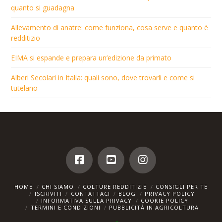
quanto si guadagna
Allevamento di anatre: come funziona, cosa serve e quanto è
redditizio
EIMA si espande e prepara un’edizione da primato
Alberi Secolari in Italia: quali sono, dove trovarli e come si
tutelano
HOME
CHI SIAMO
COLTURE REDDITIZIE
CONSIGLI PER TE
ISCRIVITI
CONTATTACI
BLOG
PRIVACY POLICY
INFORMATIVA SULLA PRIVACY
COOKIE POLICY
TERMINI E CONDIZIONI
PUBBLICITÀ IN AGRICOLTURA