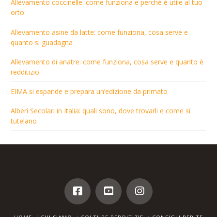
Allevamento coccinelle: come funziona e perché è utile al tuo
orto
Allevamento asine da latte: come funziona, cosa serve e
quanto si guadagna
Allevamento di anatre: come funziona, cosa serve e quanto è
redditizio
EIMA si espande e prepara un’edizione da primato
Alberi Secolari in Italia: quali sono, dove trovarli e come si
tutelano