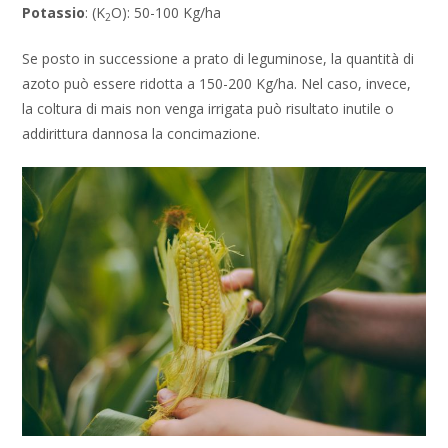
Potassio
: (K
O): 50-100 Kg/ha
2
Se posto in successione a prato di leguminose, la quantità di
azoto può essere ridotta a 150-200 Kg/ha. Nel caso, invece,
la coltura di mais non venga irrigata può risultato inutile o
addirittura dannosa la concimazione.