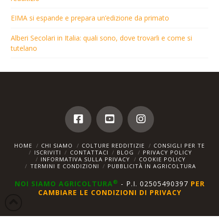
EIMA si espande e prepara un’edizione da primato
Alberi Secolari in Italia: quali sono, dove trovarli e come si
tutelano
HOME
CHI SIAMO
COLTURE REDDITIZIE
CONSIGLI PER TE
ISCRIVITI
CONTATTACI
BLOG
PRIVACY POLICY
INFORMATIVA SULLA PRIVACY
COOKIE POLICY
TERMINI E CONDIZIONI
PUBBLICITÀ IN AGRICOLTURA
®
NOI SIAMO AGRICOLTURA
- P.I. 02505490397
PER
CAMBIARE LE CONDIZIONI DI PRIVACY