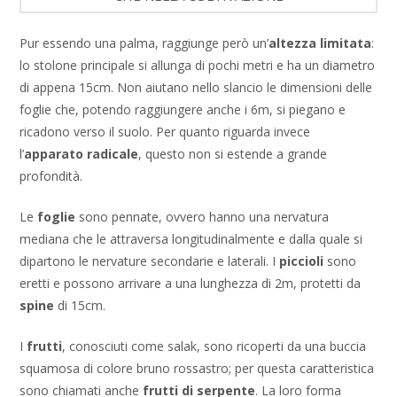
Pur essendo una palma, raggiunge però un’
altezza
limitata
:
lo stolone principale si allunga di pochi metri e ha un diametro
di appena 15cm. Non aiutano nello slancio le dimensioni delle
foglie che, potendo raggiungere anche i 6m, si piegano e
ricadono verso il suolo. Per quanto riguarda invece
l’
apparato radicale
, questo non si estende a grande
profondità.
Le
foglie
sono pennate, ovvero hanno una nervatura
mediana che le attraversa longitudinalmente e dalla quale si
dipartono le nervature secondarie e laterali. I
piccioli
sono
eretti e possono arrivare a una lunghezza di 2m, protetti da
spine
di 15cm.
I
frutti
, conosciuti come salak, sono ricoperti da una buccia
squamosa di colore bruno rossastro; per questa caratteristica
sono chiamati anche
frutti di serpente
. La loro forma