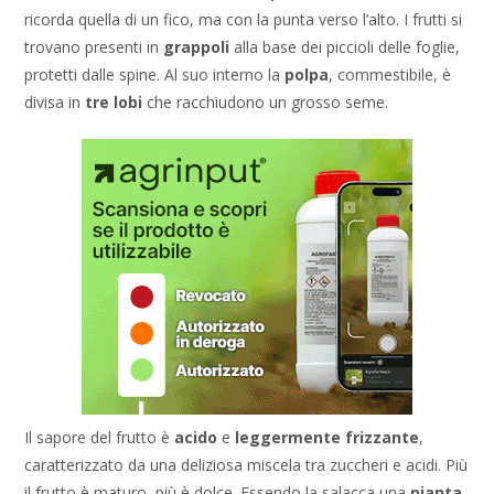
ricorda quella di un fico, ma con la punta verso l’alto. I frutti si
trovano presenti in
grappoli
alla base dei piccioli delle foglie,
protetti dalle spine. Al suo interno la
polpa
, commestibile, è
divisa in
tre lobi
che racchiudono un grosso seme.
Il sapore del frutto è
acido
e
leggermente frizzante
,
caratterizzato da una deliziosa miscela tra zuccheri e acidi. Più
il frutto è maturo, più è dolce. Essendo la salacca una
pianta