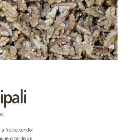
ipali
o:
 a frutto tondo;
une o tardivo);