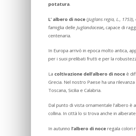
potatura
.
L’ albero di noce
(
Juglans regia, L., 1753)
,
famiglia delle
Juglandaceae
,
capace di ragg
centenaria.
In Europa arrivò in epoca molto antica, ap
per i suoi prelibati frutti e per la robuste
La
coltivazione dell’albero di noce
è dif
Grecia. Nel nostro Paese ha una rilevanza 
Toscana, Sicilia e Calabria.
Dal punto di vista ornamentale l’albero è a
collina. In città lo si trova anche in alberat
In autunno
l’albero di noce
regala colori 