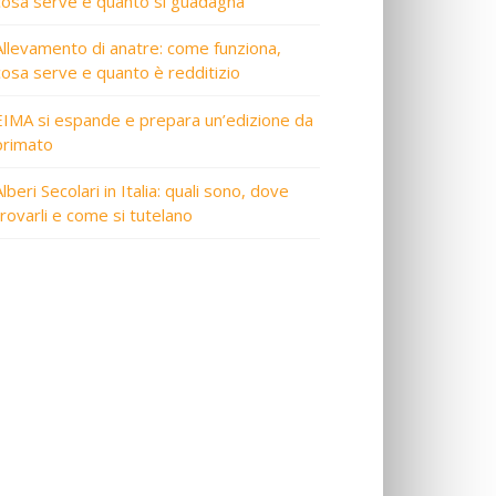
cosa serve e quanto si guadagna
Allevamento di anatre: come funziona,
cosa serve e quanto è redditizio
EIMA si espande e prepara un’edizione da
primato
lberi Secolari in Italia: quali sono, dove
trovarli e come si tutelano