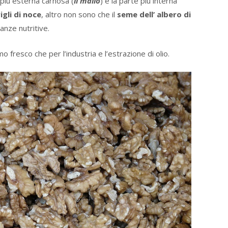
 più esterna carnosa (
il mallo
) e la parte più interna
igli di noce
, altro non sono che il
seme dell’ albero di
tanze nutritive.
o fresco che per l’industria e l’estrazione di olio.