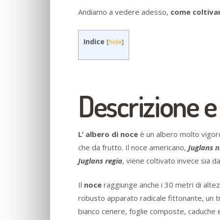
Andiamo a vedere adesso,
come coltivar
Indice
[
hide
]
Descrizione e 
L’ albero di noce
è un albero molto vigor
che da frutto. Il noce americano,
Juglans n
Juglans regia
, viene coltivato invece sia d
Il
noce
raggiunge anche i 30 metri di alt
robusto apparato radicale fittonante, un t
bianco cenere, foglie composte, caduche e 