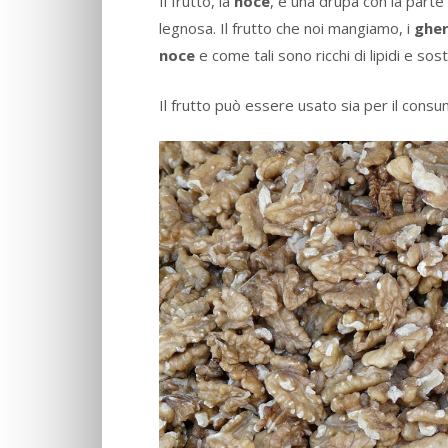
Il frutto, la
noce
, è una drupa con la parte
legnosa. Il frutto che noi mangiamo, i
gher
noce
e come tali sono ricchi di lipidi e sos
Il frutto può essere usato sia per il consum