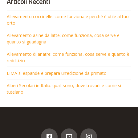
Articoli Recenti
Allevamento coccinelle: come funziona e perché è utile al tuo
orto
Allevamento asine da latte: come funziona, cosa serve e
quanto si guadagna
Allevamento di anatre: come funziona, cosa serve e quanto è
redditizio
EIMA si espande e prepara un’edizione da primato
Alberi Secolari in Italia: quali sono, dove trovarli e come si
tutelano