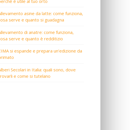
perché è utile al tuo orto
Allevamento asine da latte: come funziona,
cosa serve e quanto si guadagna
Allevamento di anatre: come funziona,
cosa serve e quanto è redditizio
EIMA si espande e prepara un’edizione da
primato
lberi Secolari in Italia: quali sono, dove
trovarli e come si tutelano