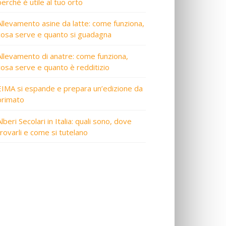
perché è utile al tuo orto
Allevamento asine da latte: come funziona,
cosa serve e quanto si guadagna
Allevamento di anatre: come funziona,
cosa serve e quanto è redditizio
EIMA si espande e prepara un’edizione da
primato
lberi Secolari in Italia: quali sono, dove
trovarli e come si tutelano