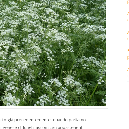
A
tto già precedentemente, quando parliamo
n genere di funghi ascomiceti appartenenti