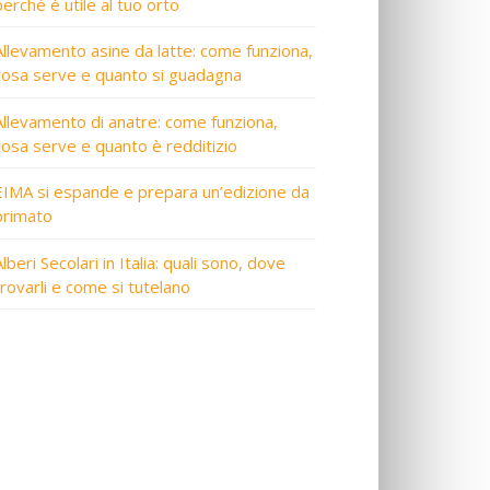
perché è utile al tuo orto
Allevamento asine da latte: come funziona,
cosa serve e quanto si guadagna
Allevamento di anatre: come funziona,
cosa serve e quanto è redditizio
EIMA si espande e prepara un’edizione da
primato
lberi Secolari in Italia: quali sono, dove
trovarli e come si tutelano