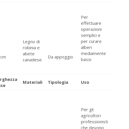
Per
effettuare
operazioni
semplici e
per curare
Legno di
alberi
robinia e
mediamente
abete
6cm
Da appoggio
bassi
canadese
arghezza
Materiali
Tipologia
Uso
ase
Per gli
agricoltori
professionisti
che devono