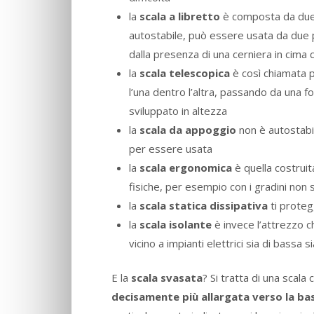
la
scala a libretto
è composta da due 
autostabile, può essere usata da due 
dalla presenza di una cerniera in cima 
la
scala telescopica
è così chiamata p
l’una dentro l’altra, passando da una f
sviluppato in altezza
la
scala da appoggio
non è autostabi
per essere usata
la
scala ergonomica
è quella costruit
fisiche, per esempio con i gradini non 
la
scala statica dissipativa
ti proteg
la
scala isolante
è invece l’attrezzo c
vicino a impianti elettrici sia di bassa s
E la
scala svasata
? Si tratta di una scal
decisamente più allargata verso la ba