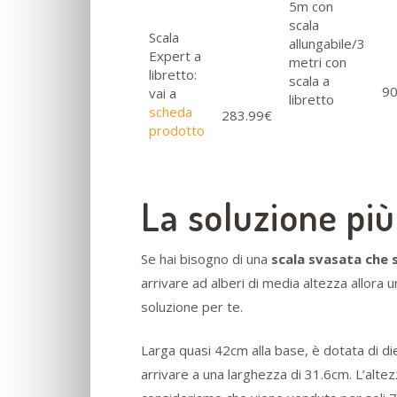
5m con
scala
Scala
allungabile/3
Expert a
metri con
libretto:
scala a
9
vai a
libretto
scheda
283.99€
prodotto
La soluzione pi
Se hai bisogno di una
scala svasata che 
arrivare ad alberi di media altezza allora 
soluzione per te.
Larga quasi 42cm alla base, è dotata di die
arrivare a una larghezza di 31.6cm. L’altez