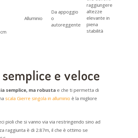
raggiungere
altezze
Da appoggio
elevante in
Alluminio
o
piena
autoreggente
stabilità
0cm
ù semplice e veloce
sia semplice, ma robusta
e che ti permetta di
una
scala Gierre singola in alluminio
è la migliore
ci pioli che si vanno via via restringendo sino ad
za raggiunta è di 2.87m, il che è ottimo se