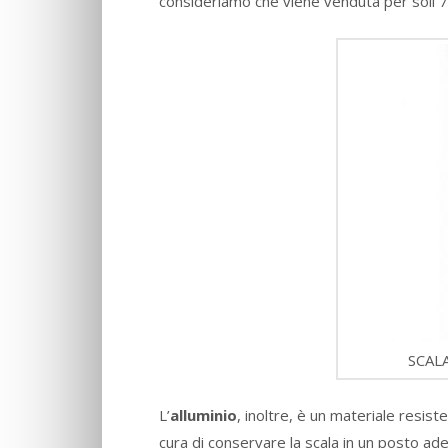
consideriamo che viene venduta per soli 7
SCAL
L’
alluminio
, inoltre, è un materiale resist
cura di conservare la scala in un posto ade