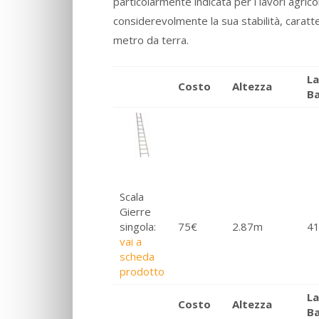
particolarmente indicata per i lavori agrico
considerevolmente la sua stabilità, caratt
metro da terra.
L
Costo
Altezza
B
Scala
Gierre
75€
2.87m
4
singola:
vai a
scheda
prodotto
L
Costo
Altezza
B