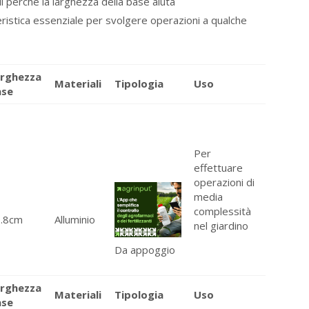
li perché la larghezza della base aiuta
eristica essenziale per svolgere operazioni a qualche
arghezza
Materiali
Tipologia
Uso
ase
Per
effettuare
operazioni di
media
complessità
1.8cm
Alluminio
nel giardino
Da appoggio
arghezza
Materiali
Tipologia
Uso
ase