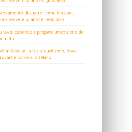
cosa serve e quanto si guadagna
Allevamento di anatre: come funziona,
cosa serve e quanto è redditizio
EIMA si espande e prepara un’edizione da
primato
lberi Secolari in Italia: quali sono, dove
trovarli e come si tutelano