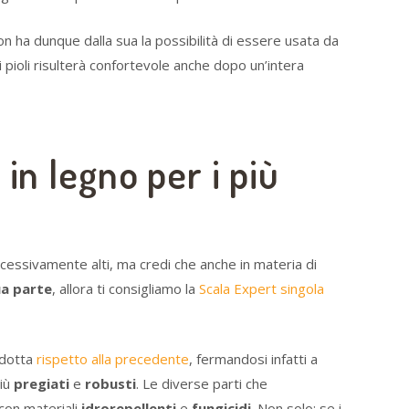
on ha dunque dalla sua la possibilità di essere usata da
i pioli risulterà confortevole anche dopo un’intera
in legno per i più
ccessivamente alti, ma credi che anche in materia di
ua parte
, allora ti consigliamo la
Scala Expert singola
idotta
rispetto alla precedente
, fermandosi infatti a
iù
pregiati
e
robusti
. Le diverse parti che
con materiali
idrorepellenti
e
fungicidi
. Non solo: se i