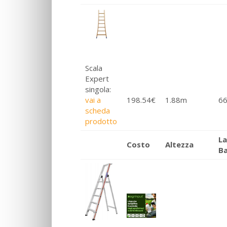
Scala
Expert
singola:
vai a
198.54€
1.88m
6
scheda
prodotto
L
Costo
Altezza
B