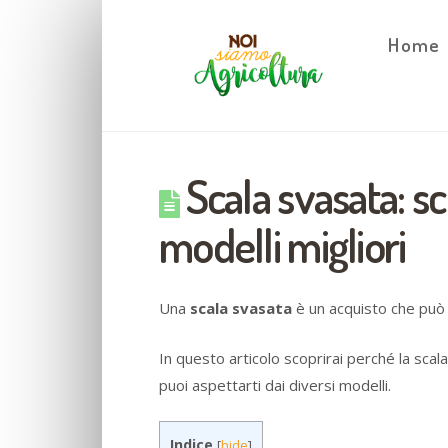
Home
Scala svasata: sco
modelli migliori
Una
scala svasata
è un acquisto che può r
In questo articolo scoprirai perché la scal
puoi aspettarti dai diversi modelli.
Indice
[
hide
]