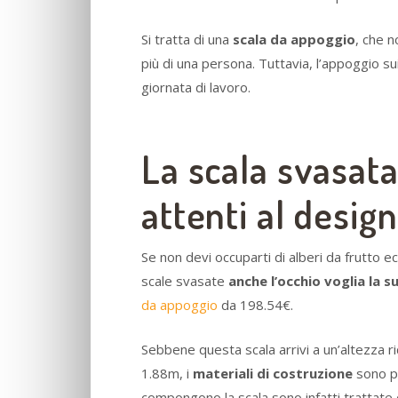
Si tratta di una
scala da appoggio
, che n
più di una persona. Tuttavia, l’appoggio su
giornata di lavoro.
La scala svasata 
attenti al design
Se non devi occuparti di alberi da frutto e
scale svasate
anche l’occhio voglia la s
da appoggio
da 198.54€.
Sebbene questa scala arrivi a un’altezza r
1.88m, i
materiali di costruzione
sono p
compongono la scala sono infatti trattate 