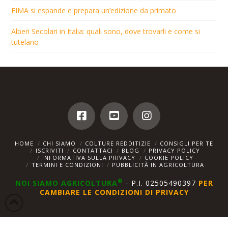
EIMA si espande e prepara un’edizione da primato
Alberi Secolari in Italia: quali sono, dove trovarli e come si
tutelano
HOME
CHI SIAMO
COLTURE REDDITIZIE
CONSIGLI PER TE
ISCRIVITI
CONTATTACI
BLOG
PRIVACY POLICY
INFORMATIVA SULLA PRIVACY
COOKIE POLICY
TERMINI E CONDIZIONI
PUBBLICITÀ IN AGRICOLTURA
®
NOI SIAMO AGRICOLTURA
- P.I. 02505490397
PER
CAMBIARE LE CONDIZIONI DI PRIVACY