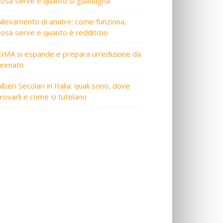
cosa serve e quanto si guadagna
Allevamento di anatre: come funziona,
cosa serve e quanto è redditizio
EIMA si espande e prepara un’edizione da
primato
lberi Secolari in Italia: quali sono, dove
trovarli e come si tutelano