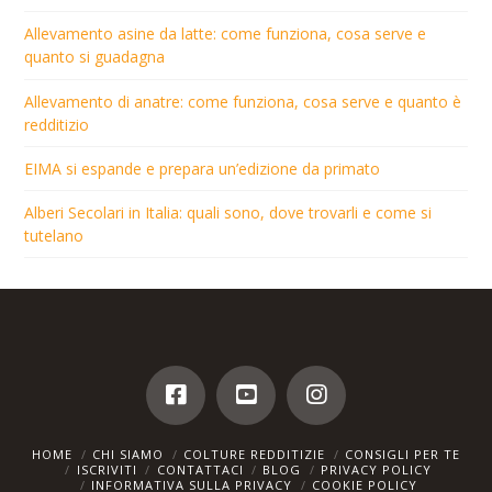
Allevamento asine da latte: come funziona, cosa serve e
quanto si guadagna
Allevamento di anatre: come funziona, cosa serve e quanto è
redditizio
EIMA si espande e prepara un’edizione da primato
Alberi Secolari in Italia: quali sono, dove trovarli e come si
tutelano
HOME
CHI SIAMO
COLTURE REDDITIZIE
CONSIGLI PER TE
ISCRIVITI
CONTATTACI
BLOG
PRIVACY POLICY
INFORMATIVA SULLA PRIVACY
COOKIE POLICY