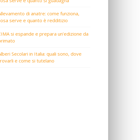
cosa serve e quanto si guadagna
Allevamento di anatre: come funziona,
cosa serve e quanto è redditizio
EIMA si espande e prepara un’edizione da
primato
lberi Secolari in Italia: quali sono, dove
trovarli e come si tutelano