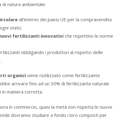
a di natura ambientale:
ircolare
all’interno dei paesi UE per la compravendita
 ogni stato;
nuovi fertilizzanti innovativi
che rispettino le norme
ertilizzanti obbligando i produttori al rispetto delle
.
arti organici
viene riutilizzato come fertilizzante
ebbe arrivare fino ad un 30% di fertilizzante naturale
i in maniera corretta.
 finora in commercio, quasi la metà non rispetta le nuove
ziende dovranno studiare a fondo i loro composti per