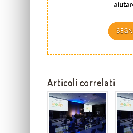
aiutar
SEGN
Articoli correlati