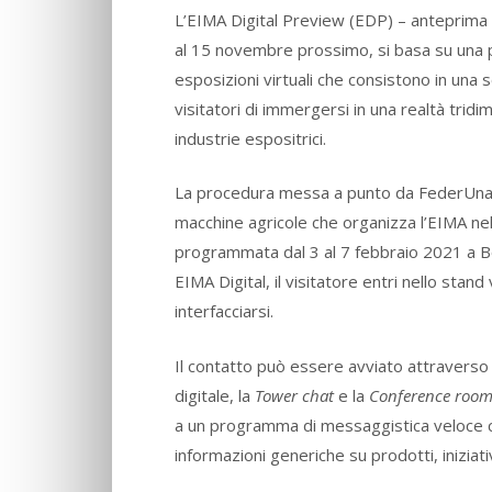
L’EIMA Digital Preview (EDP) – anteprima v
al 15 novembre prossimo, si basa su una pi
esposizioni virtuali che consistono in una 
visitatori di immergersi in una realtà tridi
industrie espositrici.
La procedura messa a punto da FederUnacom
macchine agricole che organizza l’EIMA nell
programmata dal 3 al 7 febbraio 2021 a B
EIMA Digital, il visitatore entri nello stan
interfacciarsi.
Il contatto può essere avviato attraverso tr
digitale, la
Tower chat
e la
Conference roo
a un programma di messaggistica veloce co
informazioni generiche su prodotti, iniziati