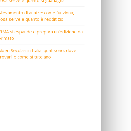
cosa serve e quanto si guadagna
Allevamento di anatre: come funziona,
cosa serve e quanto è redditizio
EIMA si espande e prepara un’edizione da
primato
lberi Secolari in Italia: quali sono, dove
trovarli e come si tutelano