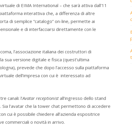
irtuale di EIMA International – che sarà attiva dall’11
attaforma interattiva che, a differenza di altre
sorta di semplice “catalogo” on-line, permette ai
mensionale e di interfacciarsi direttamente con le
A
a, l’associazione italiana dei costruttori di
a sua versione digitale e fisica (quest’ultima
ologna), prevede che dopo l’accesso sulla piattaforma
d virtuale dell’impresa con cui è interessato ad
e canali: l’
Avatar receptionist
all’ingresso dello stand
m
. Sia l’avatar che la tower chat permettono di accedere
n cui è possibile chiedere all’azienda espositrice
ve commerciali o novità in arrivo.