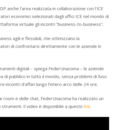
P anche l’area realizzata in collaborazione con l’ICE
atori economici selezionati dagli uffici ICE nel mondo di
attaforma virtuale gli incontri “business-to-business”.
ss agili e flessibili, che ottimizzano la
tori di confrontarsi direttamente con le aziende in
 strumenti digitali – spiega FederUnacoma – le aziende
 di pubblico in tutto il mondo, senza problemi di fuso
are incontri d’affari lungo l’intero arco delle 24 ore.
ce room e delle chat, FederUnacoma ha realizzato un
li strumenti. Il video è disponibile a questo
link
.