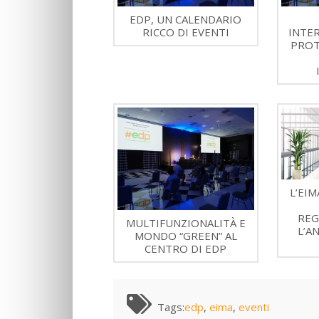
EDP, UN CALENDARIO
RICCO DI EVENTI
INTE
PROT
L’EIM
REG
MULTIFUNZIONALITÀ E
L’A
MONDO “GREEN” AL
CENTRO DI EDP
Tags:
edp
,
eima
,
eventi