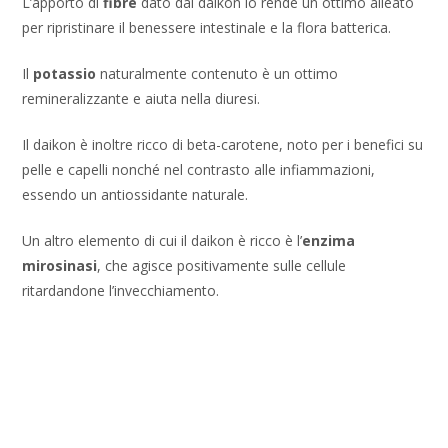
L’apporto di
fibre
dato dal daikon lo rende un ottimo alleato
per ripristinare il benessere intestinale e la flora batterica.
Il
potassio
naturalmente contenuto è un ottimo
remineralizzante e aiuta nella diuresi.
Il daikon è inoltre ricco di beta-carotene, noto per i benefici su
pelle e capelli nonché nel contrasto alle infiammazioni,
essendo un antiossidante naturale.
Un altro elemento di cui il daikon è ricco è l’
enzima
mirosinasi
, che agisce positivamente sulle cellule
ritardandone l’invecchiamento.