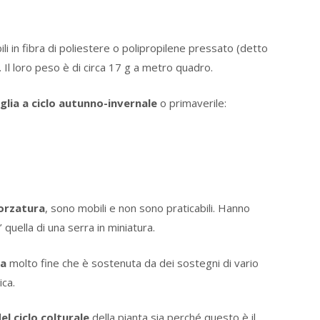
bili in fibra di poliestere o polipropilene pressato (detto
. Il loro peso è di circa 17 g a metro quadro.
glia a ciclo autunno-invernale
o primaverile:
orzatura
, sono mobili e non sono praticabili. Hanno
 quella di una serra in miniatura.
ca
molto fine che è sostenuta da dei sostegni di vario
ica.
el ciclo colturale
della pianta sia perché questo è il