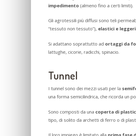
impedimento
(almeno fino a certi limiti).
Gli agrotessili più diffusi sono teli permea
“tessuto non tessuto”),
elastici e leggeri
Si adattano soprattutto ad
ortaggi da fo
lattughe, cicorie, radicchi, spinacio.
Tunnel
I tunnel sono dei mezzi usati per la
semif
una forma semicilindrica, che ricorda un po’
Sono composti da una
coperta di plasti
tipo, di solito da archetti di ferro o di plast
Il loro impiego è limitato alla
prima fase d