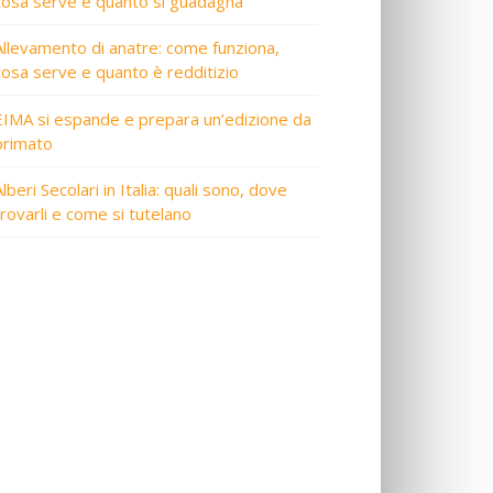
cosa serve e quanto si guadagna
Allevamento di anatre: come funziona,
cosa serve e quanto è redditizio
EIMA si espande e prepara un’edizione da
primato
lberi Secolari in Italia: quali sono, dove
trovarli e come si tutelano