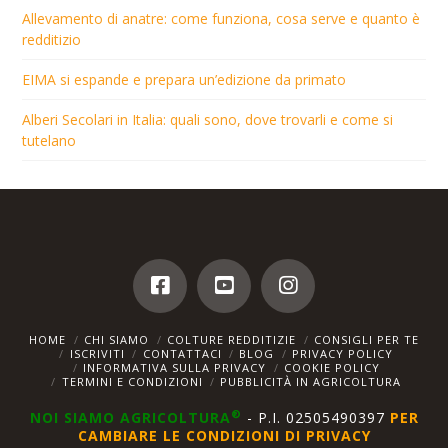
Allevamento di anatre: come funziona, cosa serve e quanto è
redditizio
EIMA si espande e prepara un’edizione da primato
Alberi Secolari in Italia: quali sono, dove trovarli e come si
tutelano
HOME
CHI SIAMO
COLTURE REDDITIZIE
CONSIGLI PER TE
ISCRIVITI
CONTATTACI
BLOG
PRIVACY POLICY
INFORMATIVA SULLA PRIVACY
COOKIE POLICY
TERMINI E CONDIZIONI
PUBBLICITÀ IN AGRICOLTURA
®
NOI SIAMO AGRICOLTURA
- P.I. 02505490397
PER
CAMBIARE LE CONDIZIONI DI PRIVACY