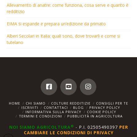
Allevamento di anatre: come funziona, cosa serve e quanto è
redditizio
EIMA si espande e prepara un’edizione da primato
Alberi Secolari in Italia: quali sono, dove trovarli e come si
tutelano
HOME
CHI SIAMO
COLTURE REDDITIZIE
CONSIGLI PER TE
ISCRIVITI
CONTATTACI
BLOG
PRIVACY POLICY
INFORMATIVA SULLA PRIVACY
COOKIE POLICY
TERMINI E CONDIZIONI
PUBBLICITÀ IN AGRICOLTURA
®
NOI SIAMO AGRICOLTURA
- P.I. 02505490397
PER
CAMBIARE LE CONDIZIONI DI PRIVACY