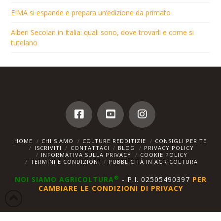
EIMA si espande e prepara un’edizione da primato
Alberi Secolari in Italia: quali sono, dove trovarli e come si
tutelano
HOME
CHI SIAMO
COLTURE REDDITIZIE
CONSIGLI PER TE
ISCRIVITI
CONTATTACI
BLOG
PRIVACY POLICY
INFORMATIVA SULLA PRIVACY
COOKIE POLICY
TERMINI E CONDIZIONI
PUBBLICITÀ IN AGRICOLTURA
®
NOI SIAMO AGRICOLTURA
- P.I. 02505490397
PER
CAMBIARE LE CONDIZIONI DI PRIVACY