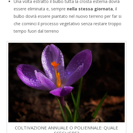
Una volta estratto il bulbo tutta la crosta esterna dovrà
essere eliminata e, sempre
nella stessa giornata
, il
bulbo dovrà essere piantato nel nuovo terreno per far si
che cominci il processo vegetativo senza restare troppo
tempo fuori dal terreno
COLTIVAZIONE ANNUALE O POLIENNALE: QUALE