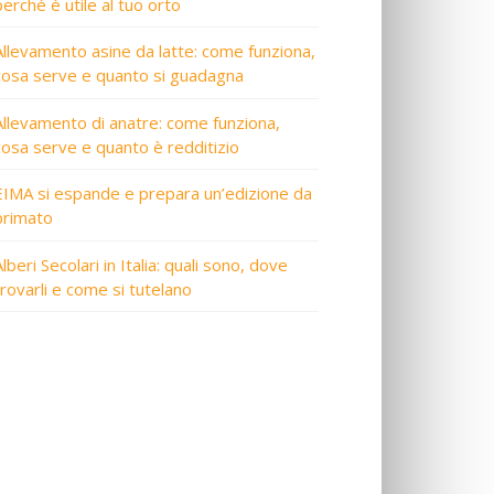
perché è utile al tuo orto
Allevamento asine da latte: come funziona,
cosa serve e quanto si guadagna
Allevamento di anatre: come funziona,
cosa serve e quanto è redditizio
EIMA si espande e prepara un’edizione da
primato
lberi Secolari in Italia: quali sono, dove
trovarli e come si tutelano