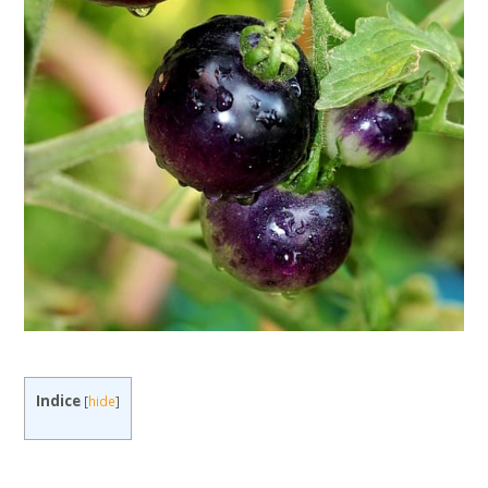
Indice
[
hide
]