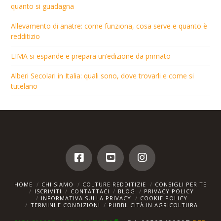
quanto si guadagna
Allevamento di anatre: come funziona, cosa serve e quanto è
redditizio
EIMA si espande e prepara un’edizione da primato
Alberi Secolari in Italia: quali sono, dove trovarli e come si
tutelano
HOME
CHI SIAMO
COLTURE REDDITIZIE
CONSIGLI PER TE
ISCRIVITI
CONTATTACI
BLOG
PRIVACY POLICY
INFORMATIVA SULLA PRIVACY
COOKIE POLICY
TERMINI E CONDIZIONI
PUBBLICITÀ IN AGRICOLTURA